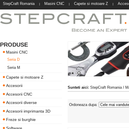
StepCraft Romania
Masini CNC
Capete si motoare Z
Acceso
|
|
|
PRODUSE
Masini CNC
Seria D
Seria M
Capete si motoare Z
Accesorii
Sunteti aici:
StepCraft Romania
/
M
Accesorii CNC
Accesorii diverse
Ordoneaza dupa:
Accesorii imprimanta 3D
Freze si burghie
Software