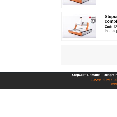
Stepcr
comp
Cod:
12
In stoc 
StepCraft Romania
Despre n
Copyright © 2014 - 20
Ultim