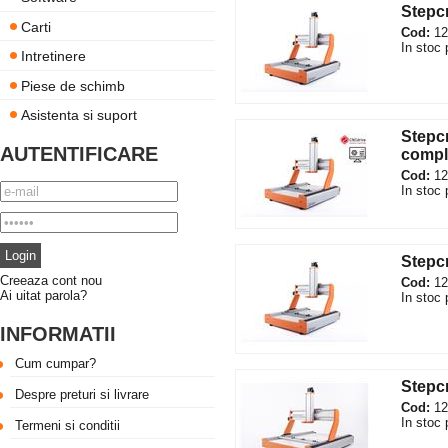
Stepcr
Carti
Cod:
12
In stoc 
Intretinere
Piese de schimb
Asistenta si suport
Stepcr
AUTENTIFICARE
comp
Cod:
12
In stoc 
Stepc
Creeaza cont nou
Cod:
12
Ai uitat parola?
In stoc 
INFORMATII
Cum cumpar?
Stepcr
Despre preturi si livrare
Cod:
12
In stoc 
Termeni si conditii