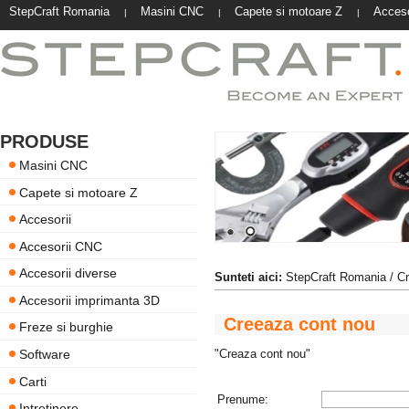
StepCraft Romania
Masini CNC
Capete si motoare Z
Acceso
|
|
|
PRODUSE
Masini CNC
Capete si motoare Z
Accesorii
Accesorii CNC
Accesorii diverse
Sunteti aici:
StepCraft Romania
/ C
Accesorii imprimanta 3D
Creeaza cont nou
Freze si burghie
Software
"Creaza cont nou"
Carti
Prenume:
Intretinere