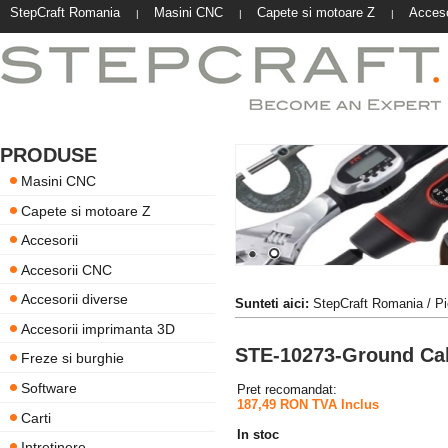
StepCraft Romania
Masini CNC
Capete si motoare Z
Acceso
|
|
|
PRODUSE
Masini CNC
Capete si motoare Z
Accesorii
Accesorii CNC
Accesorii diverse
Sunteti aici:
StepCraft Romania
/
Pi
Accesorii imprimanta 3D
STE-10273-Ground Ca
Freze si burghie
Software
Pret recomandat:
187,49 RON TVA Inclus
Carti
In stoc
Intretinere