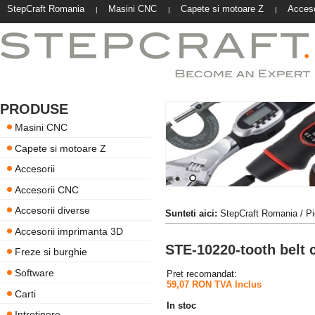
StepCraft Romania
Masini CNC
Capete si motoare Z
Acceso
|
|
|
PRODUSE
Masini CNC
Capete si motoare Z
Accesorii
Accesorii CNC
Accesorii diverse
Sunteti aici:
StepCraft Romania
/
Pi
Accesorii imprimanta 3D
STE-10220-tooth belt 
Freze si burghie
Software
Pret recomandat:
59,07 RON TVA Inclus
Carti
In stoc
Intretinere