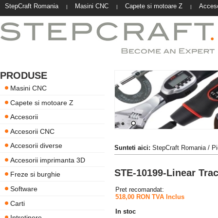
StepCraft Romania
Masini CNC
Capete si motoare Z
Acceso
|
|
|
PRODUSE
Masini CNC
Capete si motoare Z
Accesorii
Accesorii CNC
Accesorii diverse
Sunteti aici:
StepCraft Romania
/
Pi
Accesorii imprimanta 3D
STE-10199-Linear Trac
Freze si burghie
Software
Pret recomandat:
518,00 RON TVA Inclus
Carti
In stoc
Intretinere