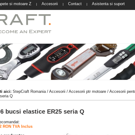
pete si motoare Z
Accesorii
Contact
Asistenta si suport
|
|
|
i aici:
StepCraft Romania
/
Accesorii
/
Accesorii ptr motoare
/
Accesorii pent
seria Q
 6 bucsi elastice ER25 seria Q
recomandat:
2 RON TVA Inclus