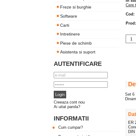
In st
Cere 
Freze si burghie
Cod:
Software
Prod:
Carti
Intretinere
Piese de schimb
Asistenta si suport
AUTENTIFICARE
De
Set 6 
Diname
Creeaza cont nou
Ai uitat parola?
Dat
INFORMATII
ER 
Conc
Cum cumpar?
DIN 