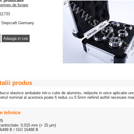
oc producator
termen de livrare
11733
Stepcraft Germany
talii produs
bucsi elastice ambalate intr-o cutie de aluminiu, nelipsite in orice aplicatie un
trul nominal al acestora poate fi redus cu 0.5mm nefiind astfel necesare mar
e tehnice
25
entricitate: 0,015 mm (= 15 µm)
6499 B / ISO 15488 B