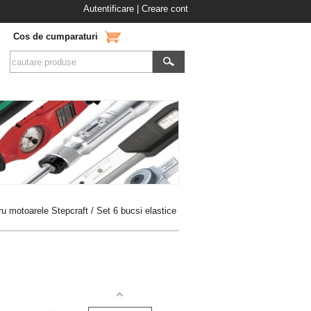
Autentificare
|
Creare cont
Cos de cumparaturi
ru motoarele Stepcraft
/ Set 6 bucsi elastice