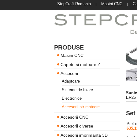
StepCraft Romania
Masini CNC
Ca
|
|
PRODUSE
Masini CNC
Capete si motoare Z
Accesorii
Adaptoare
Sisteme de fixare
Suntet
ER25 
Electronice
Accesorii ptr motoare
Set
Accesorii CNC
Pret 
Accesorii diverse
635,1
Accesorii imprimanta 3D