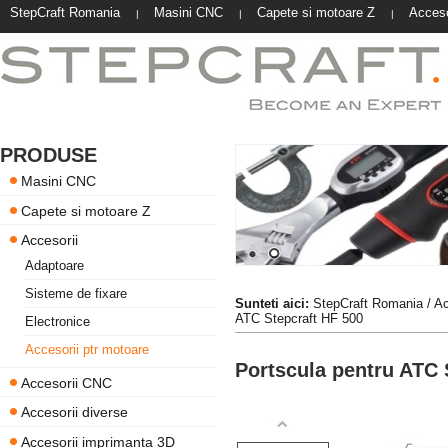
StepCraft Romania
Masini CNC
Capete si motoare Z
Acceso
|
|
|
PRODUSE
Masini CNC
Capete si motoare Z
Accesorii
Adaptoare
Sisteme de fixare
Sunteti aici:
StepCraft Romania
/
Ac
ATC Stepcraft HF 500
Electronice
Accesorii ptr motoare
Portscula pentru ATC 
Accesorii CNC
Accesorii diverse
Accesorii imprimanta 3D