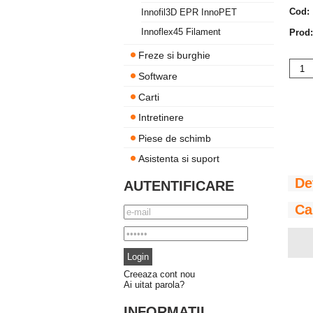
Cod:
Innofil3D EPR InnoPET
Innoflex45 Filament
Prod:
Freze si burghie
Software
Carti
Intretinere
Piese de schimb
Asistenta si suport
De
AUTENTIFICARE
Ca
Creeaza cont nou
Ai uitat parola?
INFORMATII