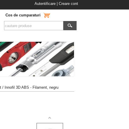
Autentificare
|
Creare cont
Cos de cumparaturi
t
/ Innofil 3D ABS - Filament, negru