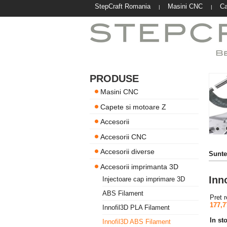
StepCraft Romania
Masini CNC
Ca
|
|
PRODUSE
Masini CNC
Capete si motoare Z
Accesorii
Accesorii CNC
Accesorii diverse
Suntet
Accesorii imprimanta 3D
Inn
Injectoare cap imprimare 3D
ABS Filament
Pret 
177,7
Innofil3D PLA Filament
In st
Innofil3D ABS Filament