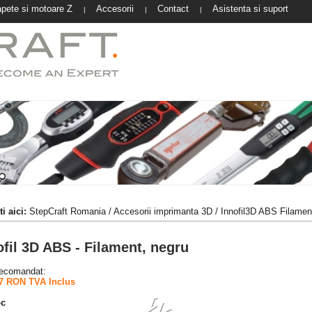
pete si motoare Z
Accesorii
Contact
Asistenta si suport
|
|
|
i aici:
StepCraft Romania
/
Accesorii imprimanta 3D
/
Innofil3D ABS Filamen
ofil 3D ABS - Filament, negru
recomandat:
7 RON TVA Inclus
oc