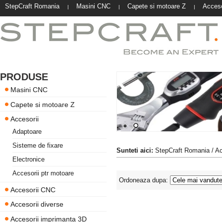
StepCraft Romania
Masini CNC
Capete si motoare Z
Acceso
|
|
|
PRODUSE
Masini CNC
Capete si motoare Z
Accesorii
Adaptoare
Sisteme de fixare
Sunteti aici:
StepCraft Romania
/
Ac
Electronice
Accesorii ptr motoare
Ordoneaza dupa:
Accesorii CNC
Accesorii diverse
Accesorii imprimanta 3D