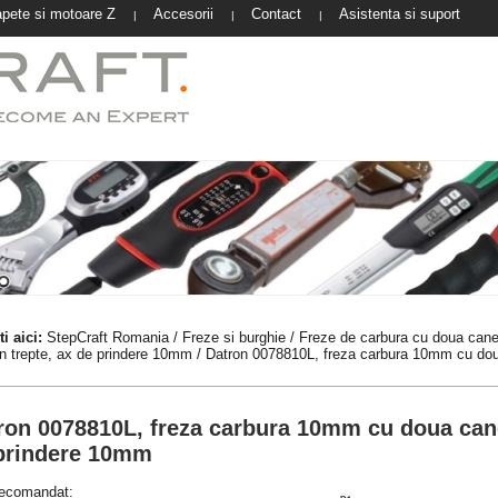
pete si motoare Z
Accesorii
Contact
Asistenta si suport
|
|
|
i aici:
StepCraft Romania
/
Freze si burghie
/
Freze de carbura cu doua cane
 in trepte, ax de prindere 10mm
/ Datron 0078810L, freza carbura 10mm cu doua c
ron 0078810L, freza carbura 10mm cu doua canelu
prindere 10mm
recomandat: