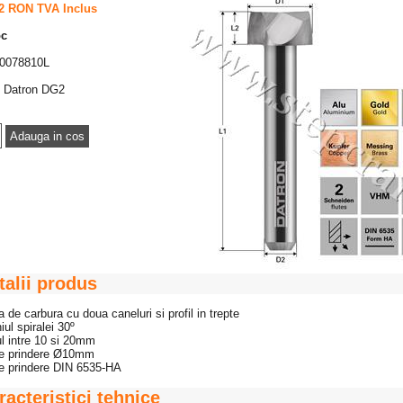
2 RON TVA Inclus
oc
0078810L
Datron DG2
talii produs
a de carbura cu doua caneluri si profil in trepte
iul spiralei 30º
ul intre 10 si 20mm
de prindere Ø10mm
de prindere DIN 6535-HA
racteristici tehnice