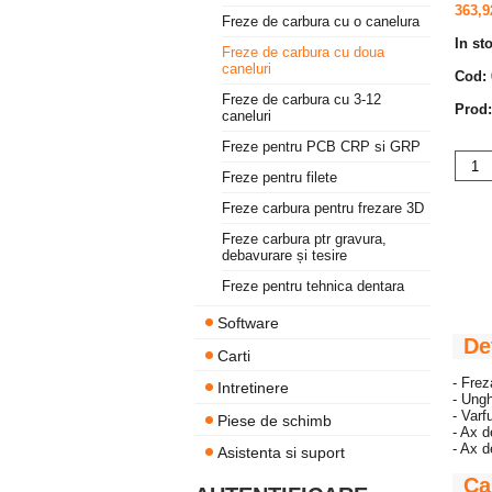
363,9
Freze de carbura cu o canelura
In st
Freze de carbura cu doua
caneluri
Cod:
Freze de carbura cu 3-12
Prod:
caneluri
Freze pentru PCB CRP si GRP
Freze pentru filete
Freze carbura pentru frezare 3D
Freze carbura ptr gravura,
debavurare și tesire
Freze pentru tehnica dentara
Software
De
Carti
- Frez
Intretinere
- Ungh
- Varf
Piese de schimb
- Ax 
- Ax 
Asistenta si suport
Ca