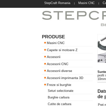
StepCraft Romania
Masini CNC
Ca
|
|
PRODUSE
Masini CNC
Capete si motoare Z
Accesorii
Accesorii CNC
Accesorii diverse
Suntet
profil
Accesorii imprimanta 3D
10mm
Freze si burghie
Dat
Seturi selectionate
de 
Burghie carbura
Cutite de carbura
Pret 