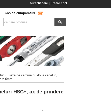
Autentificare
|
Creare cont
Cos de cumparaturi
luri
/
Freza de carbura cu doua caneluri,
ndere 6mm
eluri HSC+, ax de prindere