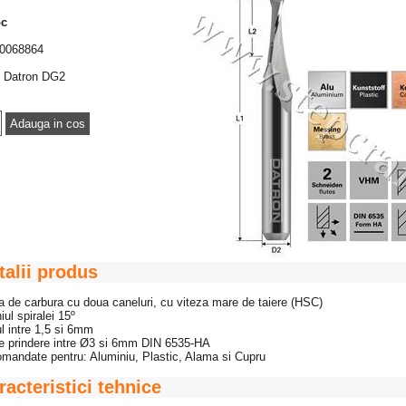
oc
0068864
Datron DG2
talii produs
a de carbura cu doua caneluri, cu viteza mare de taiere (HSC)
iul spiralei 15º
ul intre 1,5 si 6mm
de prindere intre Ø3 si 6mm DIN 6535-HA
mandate pentru: Aluminiu, Plastic, Alama si Cupru
racteristici tehnice