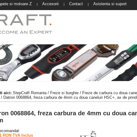
pete si motoare Z
Accesorii
Contact
Asistenta si suport
|
|
|
i aici:
StepCraft Romania
/
Freze si burghie
/
Freze de carbura cu doua cane
/ Datron 0068864, freza carbura de 4mm cu doua caneluri HSC+, ax de pri
ron 0068864, freza carbura de 4mm cu doua can
m
recomandat:
1 RON TVA Inclus