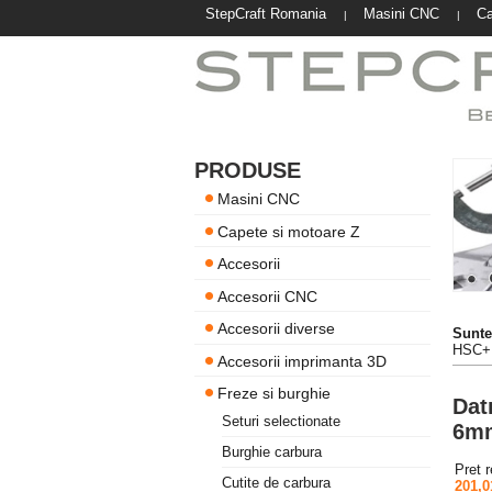
StepCraft Romania
Masini CNC
Ca
|
|
PRODUSE
Masini CNC
Capete si motoare Z
Accesorii
Accesorii CNC
Accesorii diverse
Suntet
HSC+
Accesorii imprimanta 3D
Freze si burghie
Dat
Seturi selectionate
6m
Burghie carbura
Pret 
Cutite de carbura
201,0