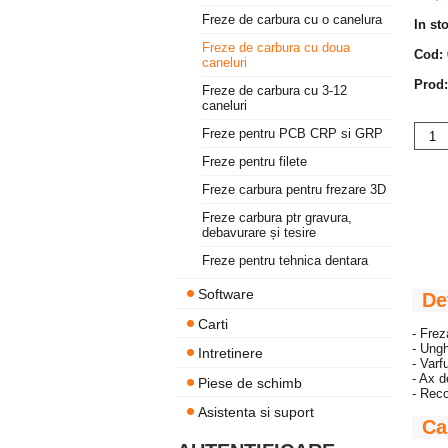
Freze de carbura cu o canelura
In st
Freze de carbura cu doua
Cod:
caneluri
Prod:
Freze de carbura cu 3-12
caneluri
Freze pentru PCB CRP si GRP
Freze pentru filete
Freze carbura pentru frezare 3D
Freze carbura ptr gravura,
debavurare și tesire
Freze pentru tehnica dentara
Software
De
Carti
- Frez
- Ungh
Intretinere
- Varf
- Ax 
Piese de schimb
- Reco
Asistenta si suport
Ca