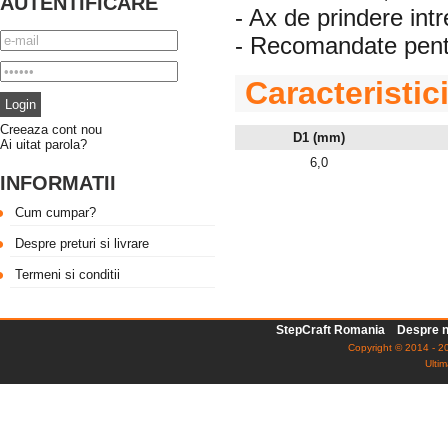
AUTENTIFICARE
- Ax de prindere in
- Recomandate pentr
Caracteristic
Creeaza cont nou
D1 (mm)
Ai uitat parola?
6,0
INFORMATII
Cum cumpar?
Despre preturi si livrare
Termeni si conditii
StepCraft Romania
Despre n
Copyright © 2014 - 20
Ultim