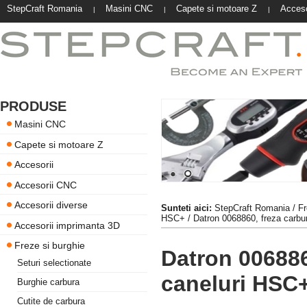
StepCraft Romania
Masini CNC
Capete si motoare Z
Acceso
|
|
|
PRODUSE
Masini CNC
Capete si motoare Z
Accesorii
Accesorii CNC
Accesorii diverse
Sunteti aici:
StepCraft Romania
/
Fr
HSC+
/ Datron 0068860, freza carb
Accesorii imprimanta 3D
Freze si burghie
Datron 00688
Seturi selectionate
caneluri HSC
Burghie carbura
Cutite de carbura