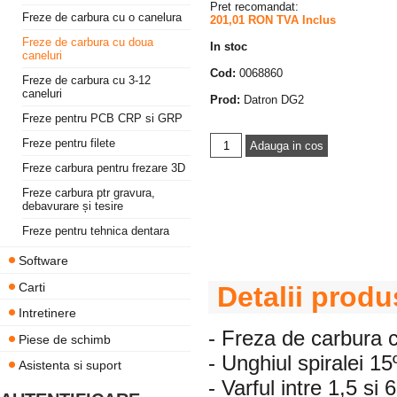
Pret recomandat:
Freze de carbura cu o canelura
201,01 RON TVA Inclus
Freze de carbura cu doua
In stoc
caneluri
Cod:
0068860
Freze de carbura cu 3-12
caneluri
Prod:
Datron DG2
Freze pentru PCB CRP si GRP
Freze pentru filete
Freze carbura pentru frezare 3D
Freze carbura ptr gravura,
debavurare și tesire
Freze pentru tehnica dentara
Software
Carti
Detalii produ
Intretinere
- Freza de carbura 
Piese de schimb
- Unghiul spiralei 15
Asistenta si suport
- Varful intre 1,5 si