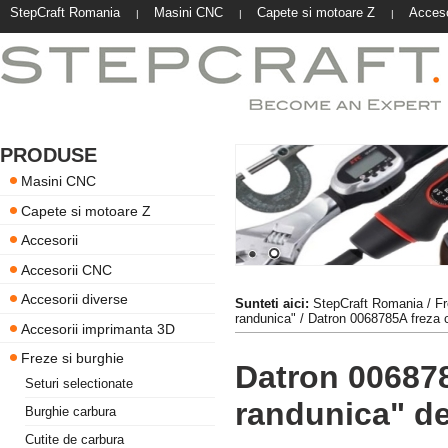
StepCraft Romania
Masini CNC
Capete si motoare Z
Acceso
|
|
|
PRODUSE
Masini CNC
Capete si motoare Z
Accesorii
Accesorii CNC
Accesorii diverse
Sunteti aici:
StepCraft Romania
/
Fr
randunica"
/ Datron 0068785A freza 
Accesorii imprimanta 3D
Freze si burghie
Datron 006878
Seturi selectionate
randunica" d
Burghie carbura
Cutite de carbura