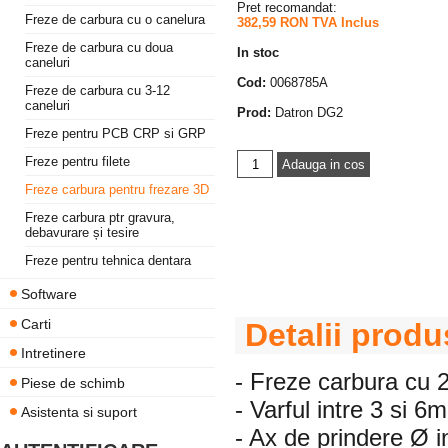
Pret recomandat:
Freze de carbura cu o canelura
382,59 RON TVA Inclus
Freze de carbura cu doua
In stoc
caneluri
Cod:
0068785A
Freze de carbura cu 3-12
caneluri
Prod:
Datron DG2
Freze pentru PCB CRP si GRP
Freze pentru filete
Freze carbura pentru frezare 3D
Freze carbura ptr gravura,
debavurare și tesire
Freze pentru tehnica dentara
Software
Carti
Detalii produ
Intretinere
- Freze carbura cu 2
Piese de schimb
- Varful intre 3 si 6
Asistenta si suport
- Ax de prindere Ø 