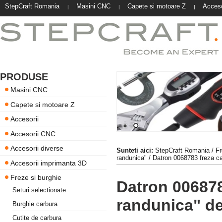
StepCraft Romania
Masini CNC
Capete si motoare Z
Acceso
|
|
|
PRODUSE
Masini CNC
Capete si motoare Z
Accesorii
Accesorii CNC
Accesorii diverse
Sunteti aici:
StepCraft Romania
/
Fr
randunica"
/ Datron 0068783 freza c
Accesorii imprimanta 3D
Freze si burghie
Datron 006878
Seturi selectionate
randunica" d
Burghie carbura
Cutite de carbura