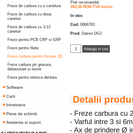
Pret recomandat:
Freze de carbura cu o canelura
282,56 RON TVA Inclus
Freze de carbura cu doua
In stoc
caneluri
Cod:
0068783
Freze de carbura cu 3-12
caneluri
Prod:
Datron DG2
Freze pentru PCB CRP si GRP
Freze pentru filete
Freze carbura pentru frezare 3D
Freze carbura ptr gravura,
debavurare și tesire
Freze pentru tehnica dentara
Software
Carti
Detalii produ
Intretinere
- Freze carbura cu 2
Piese de schimb
- Varful intre 3 si 6
Asistenta si suport
- Ax de prindere Ø 