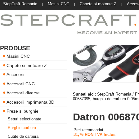
StepCraft Romania
Masini CNC
Capete si motoare Z
Acceso
|
|
|
PRODUSE
Masini CNC
Capete si motoare Z
Accesorii
Accesorii CNC
Accesorii diverse
Sunteti aici:
StepCraft Romania
/
Fr
00687095, burghiu de carbura 0.95
Accesorii imprimanta 3D
Freze si burghie
Datron 00687
Seturi selectionate
Burghie carbura
Pret recomandat:
31,76 RON TVA Inclus
Cutite de carbura