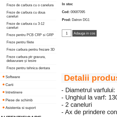
In stoc
Freze de carbura cu o canelura
Cod:
00687095
Freze de carbura cu doua
caneluri
Prod:
Datron DG1
Freze de carbura cu 3-12
caneluri
Freze pentru PCB CRP si GRP
Freze pentru filete
Freze carbura pentru frezare 3D
Freze carbura ptr gravura,
debavurare și tesire
Freze pentru tehnica dentara
Detalii produ
Software
Carti
- Diametrul varfului
Intretinere
- Unghiul la varf: 13
Piese de schimb
- 2 caneluri
Asistenta si suport
- Ax de prindere c