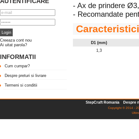
AUTENTIFICARE
- Ax de prindere 
- Recomandate pentr
Caracteristic
Creeaza cont nou
D1 (mm)
Ai uitat parola?
1,3
INFORMATII
Cum cumpar?
Despre preturi si livrare
Termeni si conditii
StepCraft Romania
Despre n
Copyright © 2014 - 20
Ultim