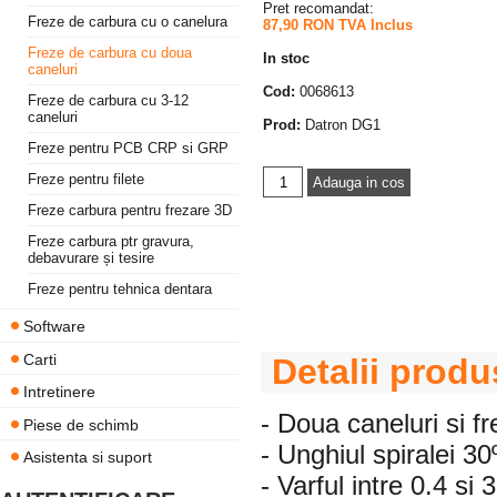
Pret recomandat:
Freze de carbura cu o canelura
87,90 RON TVA Inclus
Freze de carbura cu doua
In stoc
caneluri
Cod:
0068613
Freze de carbura cu 3-12
caneluri
Prod:
Datron DG1
Freze pentru PCB CRP si GRP
Freze pentru filete
Freze carbura pentru frezare 3D
Freze carbura ptr gravura,
debavurare și tesire
Freze pentru tehnica dentara
Software
Carti
Detalii produ
Intretinere
- Doua caneluri si fr
Piese de schimb
- Unghiul spiralei 30
Asistenta si suport
- Varful intre 0.4 si