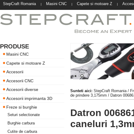
StepCraft Romania
Masini CNC
Capete si motoare Z
Acceso
|
|
|
PRODUSE
Masini CNC
Capete si motoare Z
Accesorii
Accesorii CNC
Accesorii diverse
Sunteti aici:
StepCraft Romania
/
Fr
de prindere 3,175mm
/ Datron 00686
Accesorii imprimanta 3D
Freze si burghie
Datron 006861
Seturi selectionate
caneluri 1,3m
Burghie carbura
Cutite de carbura