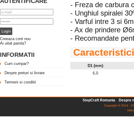
AUTENTIFICARE
- Freza de carbura 
- Unghiul spiralei 30
- Varful intre 3 si 6
- Ax de prindere 
- Recomandate pentr
Creeaza cont nou
Ai uitat parola?
Caracteristic
INFORMATII
Cum cumpar?
D1 (mm)
Despre preturi si livrare
6,0
Termeni si conditii
StepCraft Romania
Despre n
Copyright © 2014 - 20
Ultim