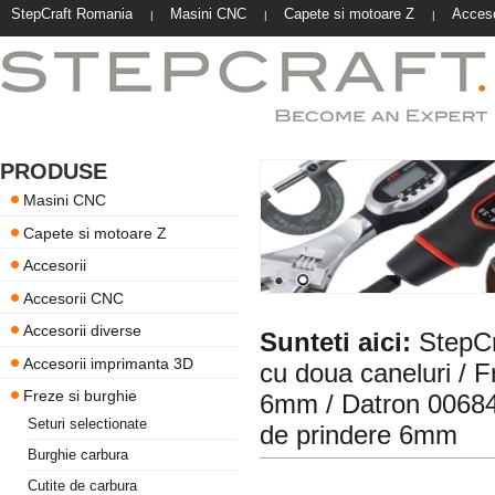
StepCraft Romania
Masini CNC
Capete si motoare Z
Acceso
|
|
|
PRODUSE
Masini CNC
Capete si motoare Z
Accesorii
Accesorii CNC
Accesorii diverse
Sunteti aici:
StepC
Accesorii imprimanta 3D
cu doua caneluri
/
F
Freze si burghie
6mm
/ Datron 00684
Seturi selectionate
de prindere 6mm
Burghie carbura
Cutite de carbura