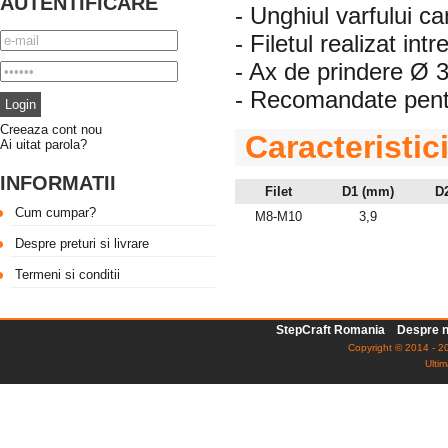
AUTENTIFICARE
- Unghiul varfului can
- Filetul realizat i
- Ax de prindere Ø
- Recomandate pentr
Creeaza cont nou
Caracteristic
Ai uitat parola?
INFORMATII
Filet
D1 (mm)
D
Cum cumpar?
M8-M10
3,9
Despre preturi si livrare
Termeni si conditii
StepCraft Romania
Despre n
Copyright © 2014 - 20
Ultim