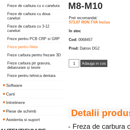
M8-M10
Freze de carbura cu o canelura
Freze de carbura cu doua
Pret recomandat:
caneluri
573,07 RON TVA Inclus
Freze de carbura cu 3-12
caneluri
In stoc
Freze pentru PCB CRP si GRP
Cod:
0068457
Freze pentru filete
Prod:
Datron DG2
Freze carbura pentru frezare 3D
Freze carbura ptr gravura,
debavurare și tesire
Freze pentru tehnica dentara
Software
Carti
Intretinere
Detalii produ
Piese de schimb
Asistenta si suport
- Freza de carbura cu