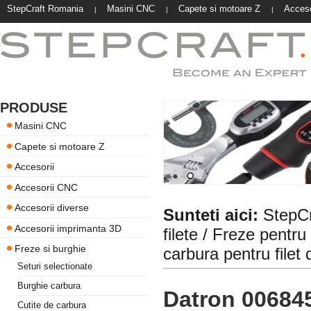
StepCraft Romania
Masini CNC
Capete si motoare Z
Acceso
|
|
|
PRODUSE
Masini CNC
Capete si motoare Z
Accesorii
Accesorii CNC
Accesorii diverse
Sunteti aici:
StepC
Accesorii imprimanta 3D
filete
/
Freze pentru 
Freze si burghie
carbura pentru file
Seturi selectionate
Burghie carbura
Datron 0068457
Cutite de carbura