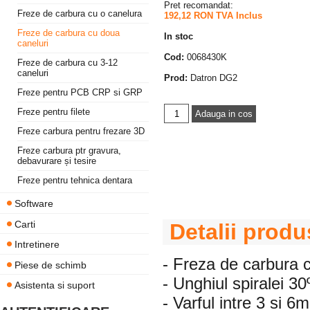
Pret recomandat:
Freze de carbura cu o canelura
192,12 RON TVA Inclus
Freze de carbura cu doua
In stoc
caneluri
Cod:
0068430K
Freze de carbura cu 3-12
caneluri
Prod:
Datron DG2
Freze pentru PCB CRP si GRP
Freze pentru filete
Freze carbura pentru frezare 3D
Freze carbura ptr gravura,
debavurare și tesire
Freze pentru tehnica dentara
Software
Carti
Detalii produ
Intretinere
- Freza de carbura 
Piese de schimb
- Unghiul spiralei 30
Asistenta si suport
- Varful intre 3 si 6