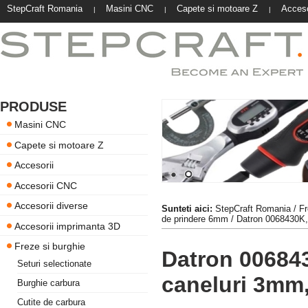
StepCraft Romania
Masini CNC
Capete si motoare Z
Acceso
|
|
|
PRODUSE
Masini CNC
Capete si motoare Z
Accesorii
Accesorii CNC
Accesorii diverse
Sunteti aici:
StepCraft Romania
/
Fr
de prindere 6mm
/ Datron 0068430K,
Accesorii imprimanta 3D
Freze si burghie
Datron 006843
Seturi selectionate
caneluri 3mm
Burghie carbura
Cutite de carbura