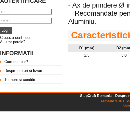
AUTENTIFICARE
- Ax de prindere Ø 
- Recomandate pentr
Aluminiu.
Caracteristic
Creeaza cont nou
Ai uitat parola?
D1 (mm)
D2 (mm
INFORMATII
2,5
3,0
Cum cumpar?
Despre preturi si livrare
Termeni si conditii
StepCraft Romania
Despre n
Copyright © 2014 - 20
Ultim