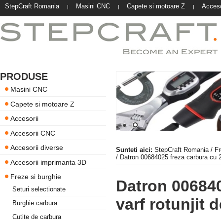
StepCraft Romania
Masini CNC
Capete si motoare Z
Acceso
|
|
|
PRODUSE
Masini CNC
Capete si motoare Z
Accesorii
Accesorii CNC
Accesorii diverse
Sunteti aici:
StepCraft Romania
/
Fr
/ Datron 00684025 freza carbura cu 2
Accesorii imprimanta 3D
Freze si burghie
Datron 006840
Seturi selectionate
varf rotunjit
Burghie carbura
Cutite de carbura