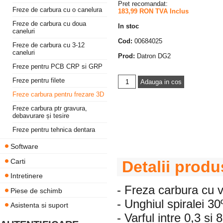
Pret recomandat:
Freze de carbura cu o canelura
183,99 RON TVA Inclus
Freze de carbura cu doua
In stoc
caneluri
Cod:
00684025
Freze de carbura cu 3-12
caneluri
Prod:
Datron DG2
Freze pentru PCB CRP si GRP
Freze pentru filete
Freze carbura pentru frezare 3D
Freze carbura ptr gravura,
debavurare și tesire
Freze pentru tehnica dentara
Software
Carti
Detalii produ
Intretinere
- Freza carbura cu v
Piese de schimb
- Unghiul spiralei 30º
Asistenta si suport
- Varful intre 0,3 si