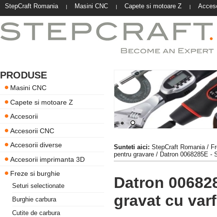
StepCraft Romania
Masini CNC
Capete si motoare Z
Acceso
|
|
|
PRODUSE
Masini CNC
Capete si motoare Z
Accesorii
Accesorii CNC
Accesorii diverse
Sunteti aici:
StepCraft Romania
/
Fr
pentru gravare
/ Datron 0068285E - S
Accesorii imprimanta 3D
Freze si burghie
Datron 006828
Seturi selectionate
gravat cu var
Burghie carbura
Cutite de carbura