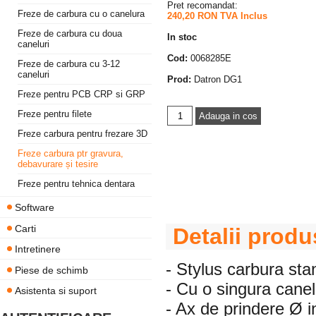
Pret recomandat:
Freze de carbura cu o canelura
240,20 RON TVA Inclus
Freze de carbura cu doua
In stoc
caneluri
Cod:
0068285E
Freze de carbura cu 3-12
caneluri
Prod:
Datron DG1
Freze pentru PCB CRP si GRP
Freze pentru filete
Freze carbura pentru frezare 3D
Freze carbura ptr gravura,
debavurare și tesire
Freze pentru tehnica dentara
Software
Carti
Detalii produ
Intretinere
- Stylus carbura st
Piese de schimb
- Cu o singura canel
Asistenta si suport
- Ax de prindere Ø 