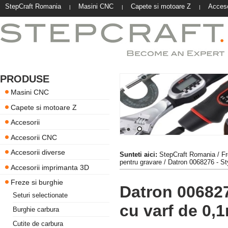
StepCraft Romania
Masini CNC
Capete si motoare Z
Acceso
|
|
|
PRODUSE
Masini CNC
Capete si motoare Z
Accesorii
Accesorii CNC
Accesorii diverse
Sunteti aici:
StepCraft Romania
/
Fr
pentru gravare
/ Datron 0068276 - St
Accesorii imprimanta 3D
Freze si burghie
Datron 006827
Seturi selectionate
cu varf de 0
Burghie carbura
Cutite de carbura