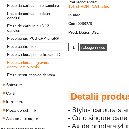
Pret recomandat:
Freze de carbura cu o canelura
154,71 RON TVA Inclus
Freze de carbura cu doua
In stoc
caneluri
Cod:
0068276
Freze de carbura cu 3-12
caneluri
Prod:
Datron DG1
Freze pentru PCB CRP si GRP
Freze pentru filete
Freze carbura pentru frezare 3D
Freze carbura ptr gravura,
debavurare și tesire
Freze pentru tehnica dentara
Software
Carti
Detalii produ
Intretinere
- Stylus carbura st
Piese de schimb
- Cu o singura canel
Asistenta si suport
- Ax de prindere Ø 