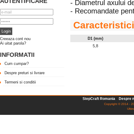
AUTENTIFICARE
- Diametrul axului 
- Recomandate pentru
Caracteristic
D1 (mm)
Creeaza cont nou
Ai uitat parola?
5,8
INFORMATII
Cum cumpar?
Despre preturi si livrare
Termeni si conditii
StepCraft Romania
Despre n
Copyright © 2014 - 20
Ultim