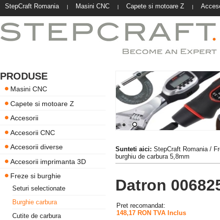
StepCraft Romania
Masini CNC
Capete si motoare Z
Acceso
|
|
|
PRODUSE
Masini CNC
Capete si motoare Z
Accesorii
Accesorii CNC
Accesorii diverse
Sunteti aici:
StepCraft Romania
/
Fr
burghiu de carbura 5,8mm
Accesorii imprimanta 3D
Freze si burghie
Datron 00682
Seturi selectionate
Burghie carbura
Pret recomandat:
148,17 RON TVA Inclus
Cutite de carbura