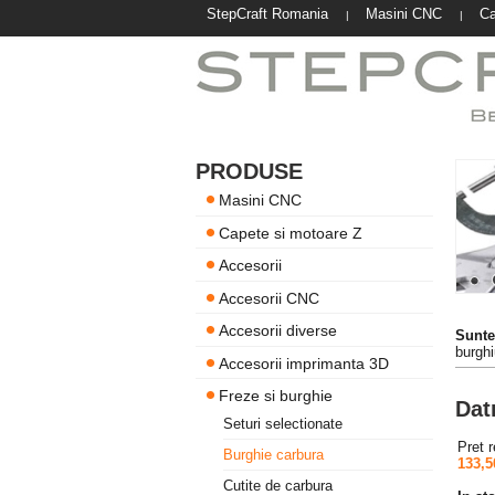
StepCraft Romania
Masini CNC
Ca
|
|
PRODUSE
Masini CNC
Capete si motoare Z
Accesorii
Accesorii CNC
Accesorii diverse
Suntet
burgh
Accesorii imprimanta 3D
Freze si burghie
Dat
Seturi selectionate
Pret 
Burghie carbura
133,5
Cutite de carbura