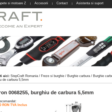
pete si motoare Z
Accesorii
Contact
Asistenta si suport
|
|
|
i aici:
StepCraft Romania
/
Freze si burghie
/
Burghie carbura
/
Burghie carb
iu de carbura 5,5mm
ron 0068255, burghiu de carbura 5,5mm
recomandat:
0 RON TVA Inclus