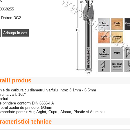
oc
0068255
Datron DG2
talii produs
hie de carbura cu diametrul varfului intre: 3,1mm - 6,5mm
iul la varf: 165º
neluri
de prindere conform DIN 6535-HA
etrul axului de prindere: Ø3mm
mandate pentru: Aur, Argint, Cupru, Alama, Plastic si Aluminiu
racteristici tehnice