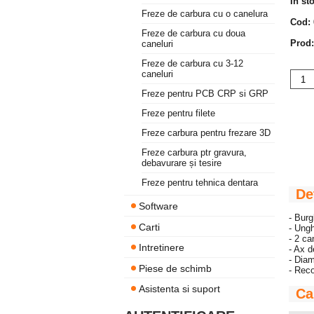
In st
Freze de carbura cu o canelura
Cod:
Freze de carbura cu doua
Prod:
caneluri
Freze de carbura cu 3-12
caneluri
Freze pentru PCB CRP si GRP
Freze pentru filete
Freze carbura pentru frezare 3D
Freze carbura ptr gravura,
debavurare și tesire
Freze pentru tehnica dentara
De
Software
- Burg
Carti
- Ungh
- 2 ca
Intretinere
- Ax 
- Diam
Piese de schimb
- Reco
Asistenta si suport
Ca