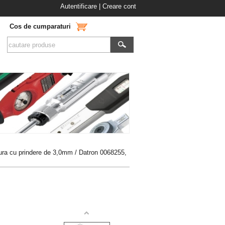
Autentificare
|
Creare cont
Cos de cumparaturi
ura cu prindere de 3,0mm
/ Datron 0068255,