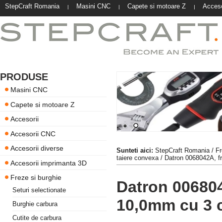
StepCraft Romania
Masini CNC
Capete si motoare Z
Acceso
|
|
|
PRODUSE
Masini CNC
Capete si motoare Z
Accesorii
Accesorii CNC
Accesorii diverse
Sunteti aici:
StepCraft Romania
/
Fr
taiere convexa
/ Datron 0068042A, fr
Accesorii imprimanta 3D
Freze si burghie
Datron 006804
Seturi selectionate
10,0mm cu 3 c
Burghie carbura
Cutite de carbura