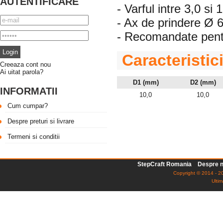
AUTENTIFICARE
- Varful intre 3,0 s
- Ax de prindere Ø
- Recomandate pentr
Caracteristic
Creeaza cont nou
Ai uitat parola?
D1 (mm)
D2 (mm)
INFORMATII
10,0
10,0
Cum cumpar?
Despre preturi si livrare
Termeni si conditii
StepCraft Romania
Despre n
Copyright © 2014 - 20
Ultim