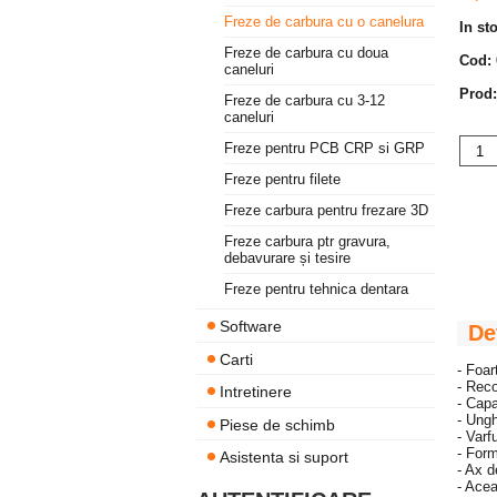
Freze de carbura cu o canelura
In st
Freze de carbura cu doua
Cod:
caneluri
Prod:
Freze de carbura cu 3-12
caneluri
Freze pentru PCB CRP si GRP
Freze pentru filete
Freze carbura pentru frezare 3D
Freze carbura ptr gravura,
debavurare și tesire
Freze pentru tehnica dentara
Software
De
Carti
- Foar
- Reco
Intretinere
- Cap
- Ungh
Piese de schimb
- Varf
- Form
Asistenta si suport
- Ax 
- Acea