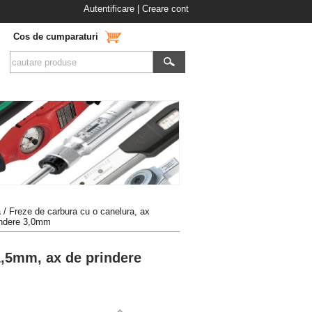
Autentificare
|
Creare cont
Cos de cumparaturi
a
/
Freze de carbura cu o canelura, ax
indere 3,0mm
1,5mm, ax de prindere