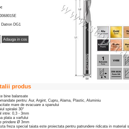
oc
0068015E
Datron DG1
talii produs
te bine balansate
mandate pentru: Aur, Argint, Cupru, Alama, Plastic, Aluminiu
acitate mare de evacuare a spanului
iul spiralei 30°
ul intre: 0,3 - 3mm
a plata a varfului
de prindere Ø 3mm
sta freza special taiata este proiectata pentru patrundere ridicata in material