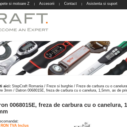
pete si motoare Z
Accesorii
Contact
Asistenta si suport
|
|
|
i aici:
StepCraft Romania
/
Freze si burghie
/
Freze de carbura cu o canelur
ere 3mm
/ Datron 0068015E, freza de carbura cu o canelura, 1,5mm, ax de pr
ron 0068015E, freza de carbura cu o canelura, 
0mm
recomandat:
 RON TVA Inclus