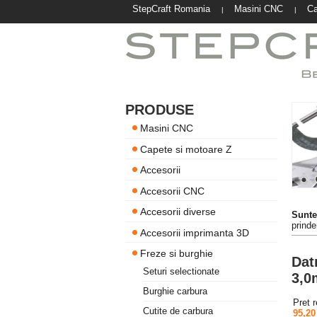
StepCraft Romania
Masini CNC
Ca
|
|
PRODUSE
Masini CNC
Capete si motoare Z
Accesorii
Accesorii CNC
Accesorii diverse
Suntet
prind
Accesorii imprimanta 3D
Freze si burghie
Dat
Seturi selectionate
3,
Burghie carbura
Pret 
Cutite de carbura
95,20