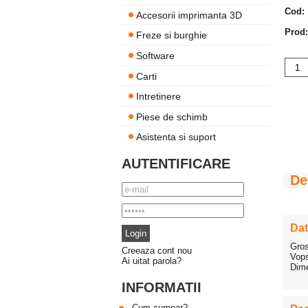
Cod:
Accesorii imprimanta 3D
Prod:
Freze si burghie
Software
Carti
Intretinere
Piese de schimb
Asistenta si suport
AUTENTIFICARE
De
Dat
Gros
Creeaza cont nou
Vops
Ai uitat parola?
Dime
INFORMATII
Cum cumpar?