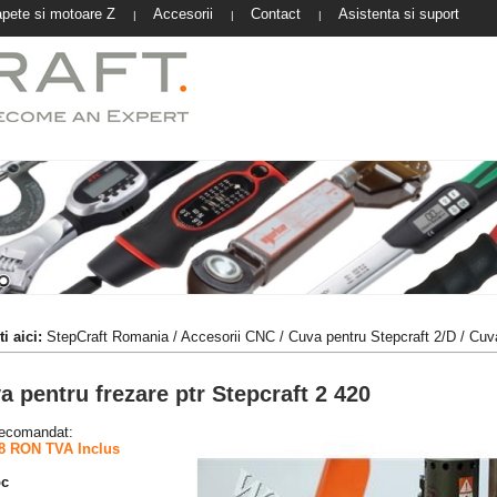
pete si motoare Z
Accesorii
Contact
Asistenta si suport
|
|
|
i aici:
StepCraft Romania
/
Accesorii CNC
/
Cuva pentru Stepcraft 2/D
/ Cuva
a pentru frezare ptr Stepcraft 2 420
recomandat:
8 RON TVA Inclus
oc