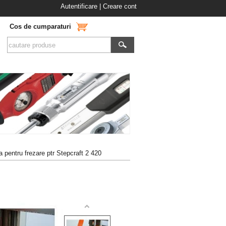
Autentificare
|
Creare cont
Cos de cumparaturi
 pentru frezare ptr Stepcraft 2 420