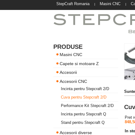
StepCraft Romania
Masini CNC
Ca
|
|
PRODUSE
Masini CNC
Capete si motoare Z
Accesorii
Accesorii CNC
Incinta pentru Stepcraft 2/D
Suntet
Cuva pentru Stepcraft 2/D
Performance Kit Stepcraft 2/D
Cuv
Incinta pentru Stepcraft Q
Pret 
848,5
Stand pentru Stepcraft Q
In st
Accesorii diverse