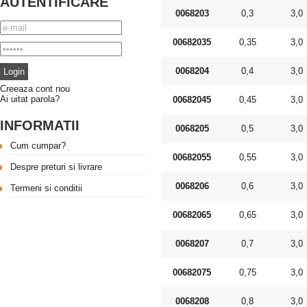
AUTENTIFICARE
0068203
0,3
3,0
00682035
0,35
3,0
0068204
0,4
3,0
Creeaza cont nou
Ai uitat parola?
00682045
0,45
3,0
INFORMATII
0068205
0,5
3,0
Cum cumpar?
00682055
0,55
3,0
Despre preturi si livrare
0068206
0,6
3,0
Termeni si conditii
00682065
0,65
3,0
0068207
0,7
3,0
00682075
0,75
3,0
0068208
0,8
3,0