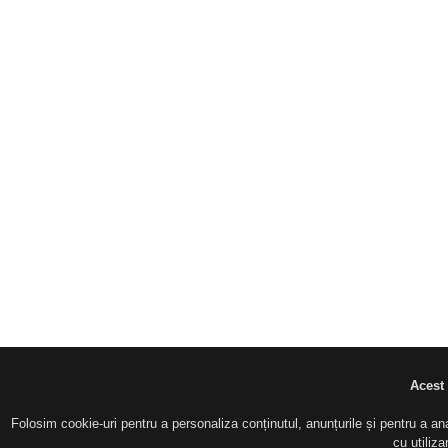
Acest 
Folosim cookie-uri pentru a personaliza conținutul, anunțurile și pentru a anal
cu utiliz