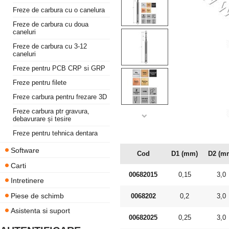
Freze de carbura cu o canelura
Freze de carbura cu doua
caneluri
Freze de carbura cu 3-12
caneluri
Freze pentru PCB CRP si GRP
Freze pentru filete
Freze carbura pentru frezare 3D
Freze carbura ptr gravura,
debavurare și tesire
Freze pentru tehnica dentara
Software
Cod
D1 (mm)
D2 (m
Carti
00682015
0,15
3,0
Intretinere
Piese de schimb
0068202
0,2
3,0
Asistenta si suport
00682025
0,25
3,0