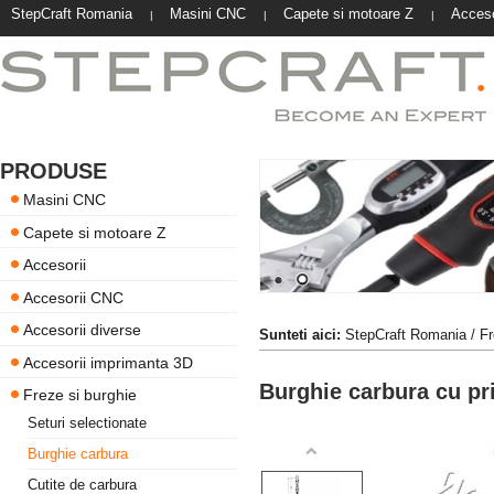
StepCraft Romania
Masini CNC
Capete si motoare Z
Acceso
|
|
|
PRODUSE
Masini CNC
Capete si motoare Z
Accesorii
Accesorii CNC
Accesorii diverse
Sunteti aici:
StepCraft Romania
/
Fr
Accesorii imprimanta 3D
Burghie carbura cu p
Freze si burghie
Seturi selectionate
Burghie carbura
Cutite de carbura