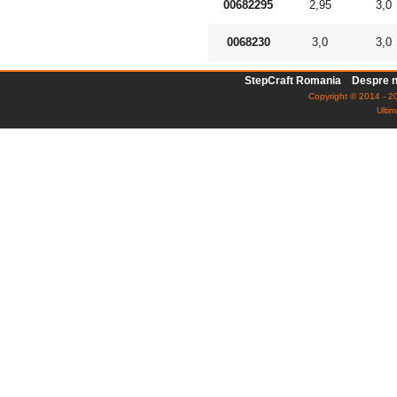
00682295
2,95
3,0
0068230
3,0
3,0
StepCraft Romania
Despre n
Copyright © 2014 - 20
Ultim