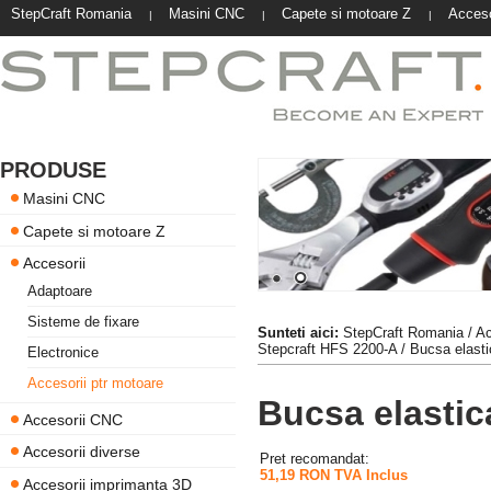
StepCraft Romania
Masini CNC
Capete si motoare Z
Acceso
|
|
|
PRODUSE
Masini CNC
Capete si motoare Z
Accesorii
Adaptoare
Sisteme de fixare
Sunteti aici:
StepCraft Romania
/
Ac
Stepcraft HFS 2200-A
/ Bucsa elast
Electronice
Accesorii ptr motoare
Bucsa elasti
Accesorii CNC
Accesorii diverse
Pret recomandat:
51,19 RON TVA Inclus
Accesorii imprimanta 3D