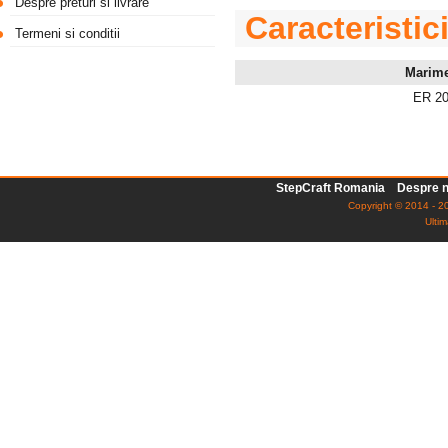
Despre preturi si livrare
Caracteristic
Termeni si conditii
Marim
ER 2
StepCraft Romania
Despre n
Copyright © 2014 - 20
Ultim