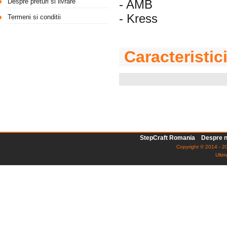
Despre preturi si livrare
- AMB
- Kress
Termeni si conditii
Caracteristic
StepCraft Romania
Despre n
Copyright © 2014 - 20
Ultim