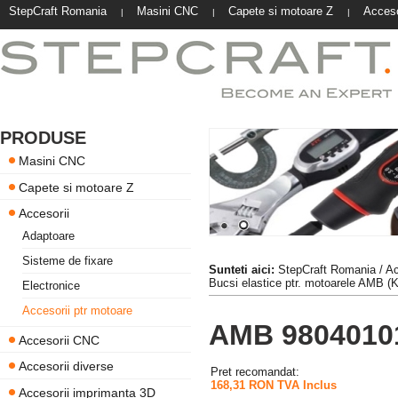
StepCraft Romania
Masini CNC
Capete si motoare Z
Acceso
|
|
|
PRODUSE
Masini CNC
Capete si motoare Z
Accesorii
Adaptoare
Sisteme de fixare
Sunteti aici:
StepCraft Romania
/
Ac
Bucsi elastice ptr. motoarele AMB 
Electronice
Accesorii ptr motoare
AMB 98040101
Accesorii CNC
Accesorii diverse
Pret recomandat:
168,31 RON TVA Inclus
Accesorii imprimanta 3D