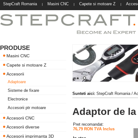
StepCraft Romania
Masini CNC
Capete si motoare Z
Acceso
|
|
|
PRODUSE
Masini CNC
Capete si motoare Z
Accesorii
Adaptoare
Sisteme de fixare
Sunteti aici:
StepCraft Romania
/
Ac
Electronice
Accesorii ptr motoare
Adaptor de l
Accesorii CNC
Pret recomandat:
Accesorii diverse
76,79 RON TVA Inclus
Accesorii imprimanta 3D